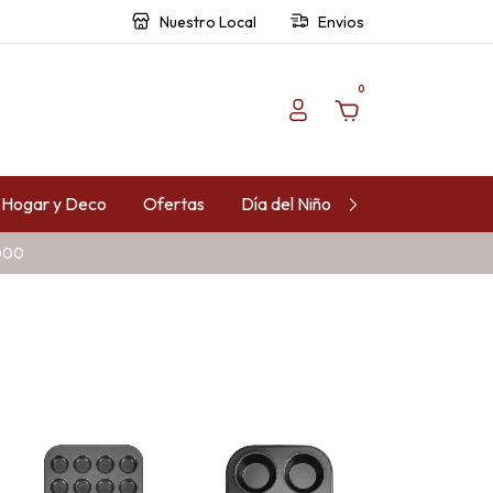
Nuestro Local
Envios
0
Hogar y Deco
Ofertas
Día del Niño
Contacto
.000