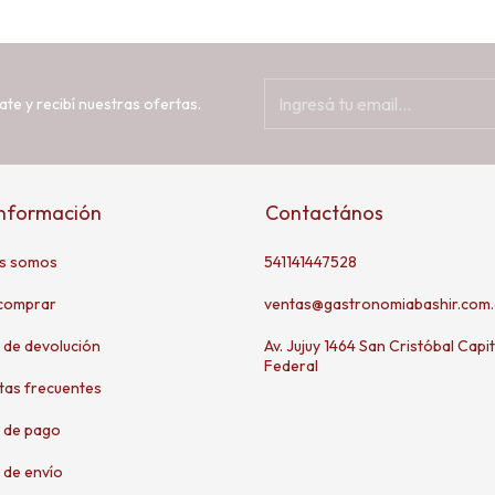
ate y recibí nuestras ofertas.
información
Contactános
s somos
541141447528
comprar
ventas@gastronomiabashir.com.
a de devolución
Av. Jujuy 1464 San Cristóbal Capit
Federal
tas frecuentes
 de pago
 de envío