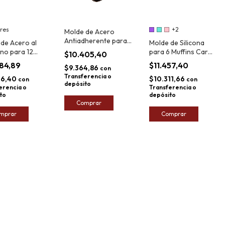
ores
+2
Molde de Acero
Antiadherente para
de Acero al
Molde de Silicona
6 Muffins Plus
no para 12
para 6 Muffins Carol
$10.405,40
Gourmet 26,5cm
s Carol
Soft
484,89
$11.457,40
$9.364,86
con
Transferencia o
36,40
$10.311,66
con
con
depósito
erencia o
Transferencia o
to
depósito
Comprar
mprar
Comprar