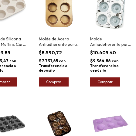
de Silicona
Molde de Acero
Molde
 Muffins Carol
Antiadherente para
Antiadeherente para
cm
6 Muffins Jovifel
6 Muffins Plus Market
03,85
$8.590,72
$10.405,40
26,5x18cm
3,47
$7.731,65
$9.364,86
con
con
con
erencia o
Transferencia o
Transferencia o
to
depósito
depósito
mprar
Comprar
Comprar