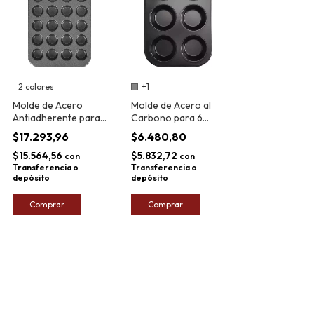
2 colores
+1
Molde de Acero
Molde de Acero al
Antiadherente para
Carbono para 6
24 Muffins Carol
Muffins Carol 26,5cm
$17.293,96
$6.480,80
38,5cm
$15.564,56
$5.832,72
con
con
Transferencia o
Transferencia o
depósito
depósito
Comprar
Comprar