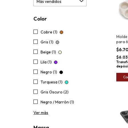
Color
Cobre (1)
Molde 
para 6
Gris (1)
30x18
$6.7
Beige (1)
$6.03
Lila (1)
Transf
depósi
Negro (1)
Co
Turquesa (1)
Gris Oscuro (2)
Negro / Marrón (1)
Ver más
Marca