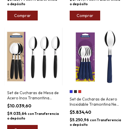
o depósito
o depósito
Comprar
Comprar
Set de Cucharas de Mesa de
Acero Inox Tramontina
Set de Cucharas de Acero
Ipanema Blíster x6
Inoxidable Tramontina New
$10.039,60
Kolor x6
$5.834,40
$9.035,64
con
Transferencia
o depósito
$5.250,96
con
Transferencia
o depósito