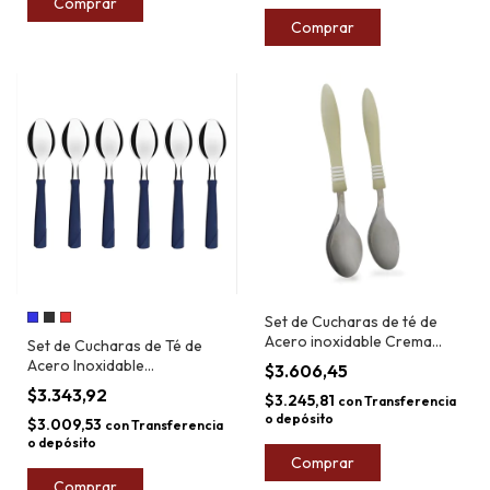
Comprar
Comprar
Set de Cucharas de té de
Acero inoxidable Crema
Set de Cucharas de Té de
Tramontina Cor & Cor x2
Acero Inoxidable
$3.606,45
Tramontina New Kolor x6
$3.343,92
$3.245,81
con
Transferencia
o depósito
$3.009,53
con
Transferencia
o depósito
Comprar
Comprar