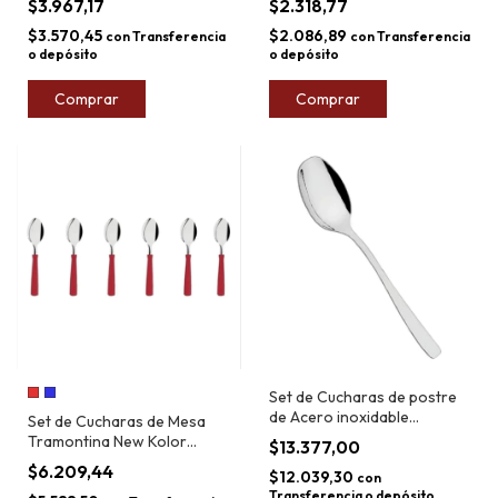
$3.967,17
$2.318,77
$3.570,45
$2.086,89
con
Transferencia
con
Transferencia
o depósito
o depósito
Comprar
Comprar
Set de Cucharas de postre
de Acero inoxidable
Set de Cucharas de Mesa
Tramontina Cosmos x6
Tramontina New Kolor
$13.377,00
Blister x6
$6.209,44
$12.039,30
con
Transferencia o depósito