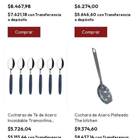
Âmbar x6
$8.467,98
$6.274,00
$7.621,18
$5.646,60
con
Transferencia
con
Transferencia
o depósito
o depósito
Comprar
Comprar
Cucharas de Té de Acero
Cuchara de Acero Plateado
Inoxidable Tramontina
The kitchen
Ipanema
$5.726,04
$9.374,60
$5.153,44
$8.437,14
con
Transferencia
con
Transferencia