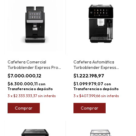
Cafetera Comercial
Cafetera Automática
Turboblender Express Pro
Turboblender Express
Plus
Touch Pro
$7.000.000,12
$1.222.198,97
$6.300.000,11
$1.099.979,07
con
con
Transferencia o depósito
Transferencia o depósito
3
x
$2.333.333,37
sin interés
3
x
$407.399,66
sin interés
Comprar
Comprar