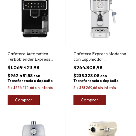
Cafetera Automática
Cafetera Express Moderna
Turboblender Express
con Espumador
Touch
Turboblender
$1.069.423,98
$264.808,98
$962.481,58
$238.328,08
con
con
Transferencia o depósito
Transferencia o depósito
3
x
$356.474,66
sin interés
3
x
$88.269,66
sin interés
Comprar
Comprar