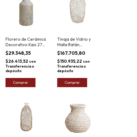
Florero de Cerámica
Tinaja de Vidrio y
Decorativo Kais 27
Malla Ratán
x11,5cm
Bangalore 42x20cm
$29.348,35
$167.705,80
$26.413,52
$150.935,22
con
con
Transferencia o
Transferencia o
depósito
depósito
Comprar
Comprar