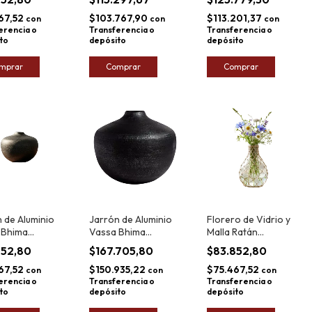
67,52
$103.767,90
$113.201,37
con
con
con
erencia o
Transferencia o
Transferencia o
to
depósito
depósito
mprar
Comprar
Comprar
 de Aluminio
Jarrón de Aluminio
Florero de Vidrio y
 Bhima
Vassa Bhima
Malla Ratán
cm
29x35,5cm
Bangalore 29x19m
852,80
$167.705,80
$83.852,80
67,52
$150.935,22
$75.467,52
con
con
con
erencia o
Transferencia o
Transferencia o
to
depósito
depósito