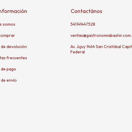
información
Contactános
s somos
541141447528
comprar
ventas@gastronomiabashir.com.
a de devolución
Av. Jujuy 1464 San Cristóbal Capit
Federal
tas frecuentes
 de pago
 de envío