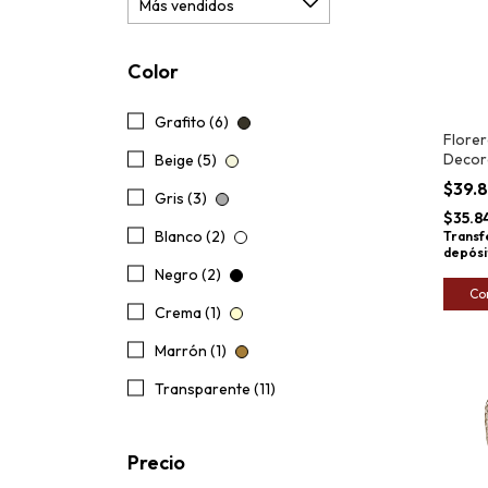
Color
Grafito (6)
Flore
Decora
Beige (5)
32x13
$39.
Gris (3)
$35.8
Blanco (2)
Transf
depósi
Negro (2)
Co
Crema (1)
Marrón (1)
Transparente (11)
Precio