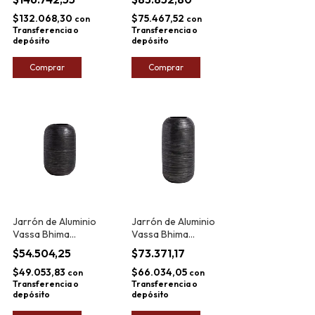
$132.068,30
$75.467,52
con
con
Transferencia o
Transferencia o
depósito
depósito
Comprar
Comprar
Jarrón de Aluminio
Jarrón de Aluminio
Vassa Bhima
Vassa Bhima
13,5X20cm
26,5x13,5cm
$54.504,25
$73.371,17
$49.053,83
$66.034,05
con
con
Transferencia o
Transferencia o
depósito
depósito