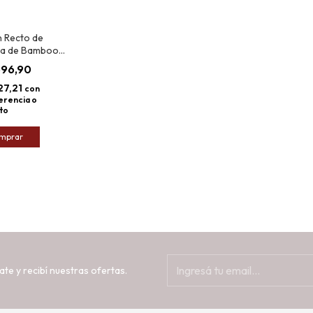
n Recto de
a de Bamboo
30x19cm
696,90
27,21
con
erencia o
to
mprar
ate y recibí nuestras ofertas.