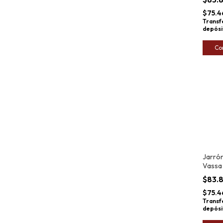
$75.4
Transf
depósi
Co
Jarrón
Vassa
25x19
$83.
$75.4
Transf
depósi