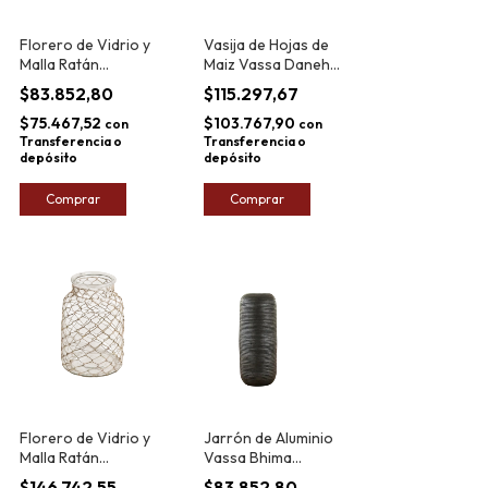
Florero de Vidrio y
Vasija de Hojas de
Malla Ratán
Maiz Vassa Daneh
Bangalore 33x13cm
32x1cm
$83.852,80
$115.297,67
$75.467,52
$103.767,90
con
con
Transferencia o
Transferencia o
depósito
depósito
Comprar
Comprar
Florero de Vidrio y
Jarrón de Aluminio
Malla Ratán
Vassa Bhima
Bangalore 32x21m
13x32cm
$146.742,55
$83.852,80