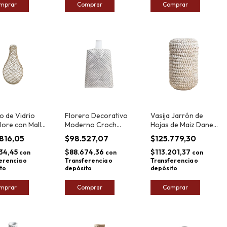
mprar
Comprar
Comprar
o de Vidrio
Florero Decorativo
Vasija Jarrón de
lore con Malla
Moderno Croch
Hojas de Maiz Daneh
 36x16cm
37x23cm
35x20cm
.816,05
$98.527,07
$125.779,30
34,45
$88.674,36
$113.201,37
con
con
con
erencia o
Transferencia o
Transferencia o
to
depósito
depósito
mprar
Comprar
Comprar