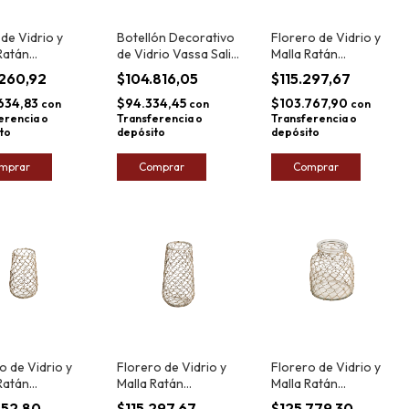
 de Vidrio y
Botellón Decorativo
Florero de Vidrio y
Ratán
de Vidrio Vassa Salix
Malla Ratán
lore 34x18cm
39x26cm
Bangalore 44x18cm
.260,92
$104.816,05
$115.297,67
634,83
$94.334,45
$103.767,90
con
con
con
erencia o
Transferencia o
Transferencia o
to
depósito
depósito
mprar
Comprar
Comprar
o de Vidrio y
Florero de Vidrio y
Florero de Vidrio y
Ratán
Malla Ratán
Malla Ratán
lore 26x15cm
Bangalore 35x18cm
Bangalore 25x21cm
852,80
$115.297,67
$125.779,30