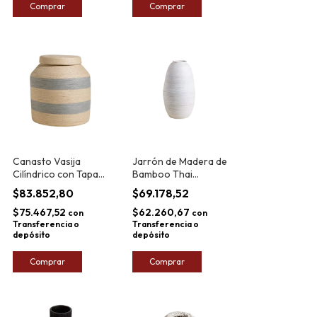
Comprar
Comprar
Canasto Vasija
Jarrón de Madera de
Cilíndrico con Tapa
Bamboo Thai
Jialing
40x22cm
$83.852,80
$69.178,52
$75.467,52
$62.260,67
con
con
Transferencia o
Transferencia o
depósito
depósito
Comprar
Comprar