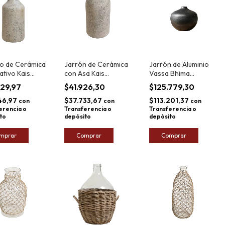
ro de Cerámica
Jarrón de Cerámica
Jarrón de Aluminio
tivo Kais
con Asa Kais
Vassa Bhima
,5cm
27,5x12,5cm
30x24cm
829,97
$41.926,30
$125.779,30
46,97
$37.733,67
$113.201,37
con
con
con
erencia o
Transferencia o
Transferencia o
to
depósito
depósito
mprar
Comprar
Comprar