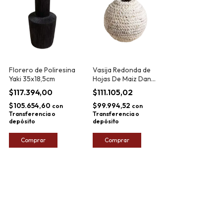
Florero de Poliresina
Vasija Redonda de
Yaki 35x18,5cm
Hojas De Maiz Daneh
30x30cm
$117.394,00
$111.105,02
$105.654,60
$99.994,52
con
con
Transferencia o
Transferencia o
depósito
depósito
Comprar
Comprar