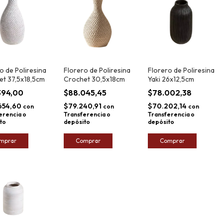
o de Poliresina
Florero de Poliresina
Florero de Poliresina
et 37,5x18,5cm
Crochet 30,5x18cm
Yaki 26x12,5cm
.394,00
$88.045,45
$78.002,38
654,60
$79.240,91
$70.202,14
con
con
con
erencia o
Transferencia o
Transferencia o
to
depósito
depósito
mprar
Comprar
Comprar