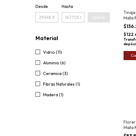
Desde
Hasta
Tinaja
Aplicar
Malla 
Banga
$136
$122.
Material
Transf
depósi
Vidrio (11)
Co
Aluminio (6)
Ceramica (3)
Fibras Naturales (1)
Madera (1)
Florer
Malla 
Banga
$83.