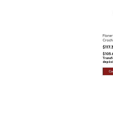
Florer
Croch
$117
$105.
Transf
depósi
Co