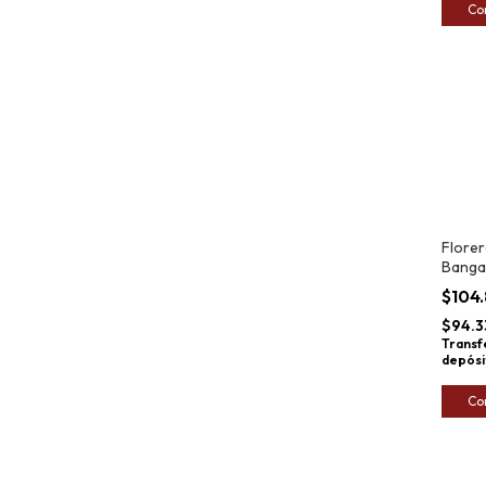
Co
Florer
Banga
Ratan
$104
$94.3
Transf
depósi
Co