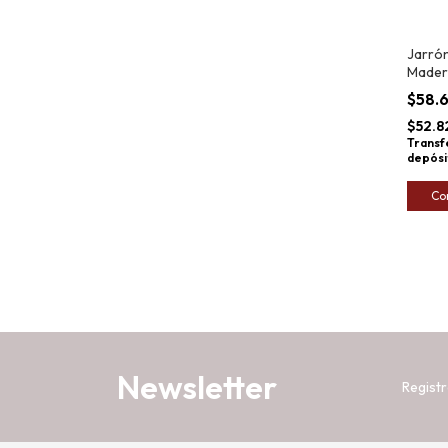
Jarró
Mader
Thai 
$58.
$52.8
Transf
depósi
Co
Newsletter
Registr