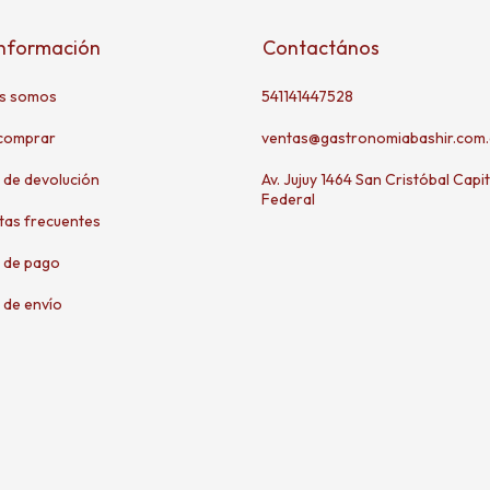
información
Contactános
s somos
541141447528
comprar
ventas@gastronomiabashir.com.
a de devolución
Av. Jujuy 1464 San Cristóbal Capit
Federal
tas frecuentes
 de pago
 de envío