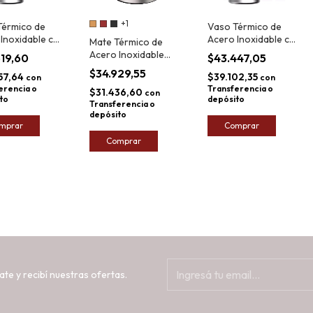
+1
Térmico de
Vaso Térmico de
Inoxidable con
Acero Inoxidable con
Mate Térmico de
 Termolar
Manija Termolar
Acero Inoxidable
619,60
$43.447,05
 590ml
Moove 590ml
Termolar 250ml
$34.929,55
57,64
$39.102,35
con
con
erencia o
Transferencia o
$31.436,60
con
to
depósito
Transferencia o
depósito
mprar
Comprar
Comprar
ate y recibí nuestras ofertas.