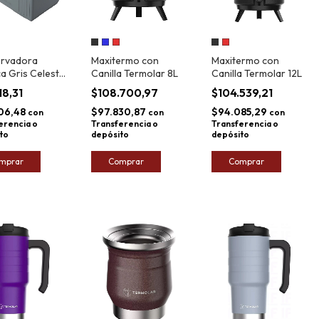
rvadora
Maxitermo con
Maxitermo con
a Gris Celeste
Canilla Termolar 8L
Canilla Termolar 12L
lar 8L
18,31
$108.700,97
$104.539,21
06,48
$97.830,87
$94.085,29
con
con
con
erencia o
Transferencia o
Transferencia o
to
depósito
depósito
mprar
Comprar
Comprar