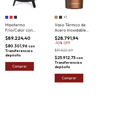
+1
Maxitermo
Vaso Térmico de
Frío/Calor con
Acero Inoxidable
Canilla Termolar 6L
Termolar Pub 500ml
$89.224,40
$28.791,94
-
10
%
OFF
$80.301,96
con
$31.822,69
Transferencia o
depósito
$25.912,75
con
Transferencia o
Comprar
depósito
Comprar