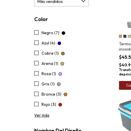
Color
Negro (7)
Azul (4)
Termo
inoxid
Cobre (1)
R-evol
$45.
Arena (1)
$40.9
Transf
Rosa (1)
depósi
Gris (1)
Co
Bronce (3)
Rojo (3)
Ver más
Nombre Del Diseño