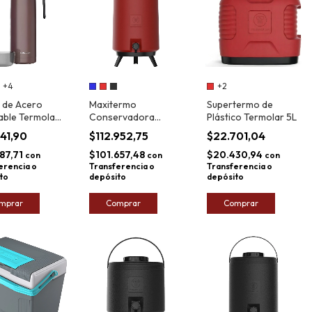
+4
+2
 de Acero
Maxitermo
Supertermo de
able Termolar
Conservadora
Plástico Termolar 5L
ution 1L
Frío/Calor con
541,90
$112.952,75
$22.701,04
Canilla Termolar 15L
87,71
$101.657,48
$20.430,94
con
con
con
erencia o
Transferencia o
Transferencia o
to
depósito
depósito
mprar
Comprar
Comprar