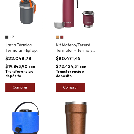
+2
Jarra Térmica
Kit Matero/Tereré
Termolar Fliptop
Termolar - Termo y
Tereré 2,5L
Mate de Acero Inox
$22.048,78
$80.471,45
$19.843,90
$72.424,31
con
con
Transferencia o
Transferencia o
depósito
depósito
Comprar
Comprar