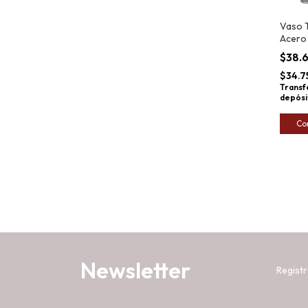
Vaso 
Acero 
Manija
$38.
Moove
$34.7
Transf
depósi
Co
Newsletter
Registr