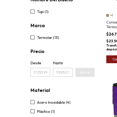
Tupi (1)
+1
Conse
Marca
Térmic
Termo
$26.1
Termolar (13)
$23.5
Transf
depósi
Precio
Co
Desde
Hasta
Aplicar
Material
Acero Inoxidable (4)
Plástico (1)