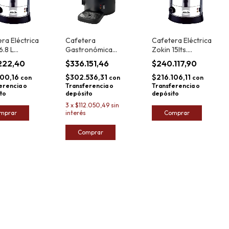
ra Eléctrica
Cafetera
Cafetera Eléctrica
6.8 L
Gastronómica
Zokin 15lts.
onómica Acero
Eléctrica Zokin 15L
Gastronómica Acero
.222,40
$336.151,46
$240.117,90
able
Inox.
100,16
$302.536,31
$216.106,11
con
con
con
erencia o
Transferencia o
Transferencia o
to
depósito
depósito
3
x
$112.050,49
sin
mprar
interés
Comprar
Comprar