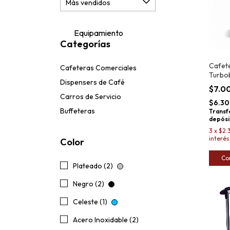
Equipamiento
Categorías
Cafet
Cafeteras Comerciales
Turbo
Dispensers de Café
Expres
$7.0
Carros de Servicio
$6.30
Buffeteras
Transf
depósi
3
x
$2.
interés
Color
Co
Plateado (2)
Negro (2)
Celeste (1)
Acero Inoxidable (2)