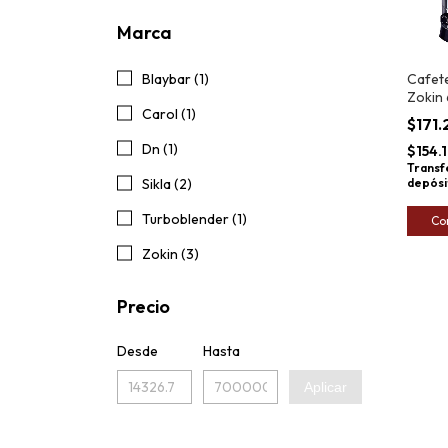
Marca
Blaybar (1)
Cafete
Zokin 
Carol (1)
Gastr
$171
Inoxid
Dn (1)
$154.
Transf
Sikla (2)
depósi
Turboblender (1)
Co
Zokin (3)
Precio
Desde
Hasta
Aplicar