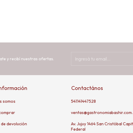
ate y recibí nuestras ofertas.
información
Contactános
s somos
541141447528
comprar
ventas@gastronomiabashir.com.
a de devolución
Av. Jujuy 1464 San Cristóbal Capit
Federal