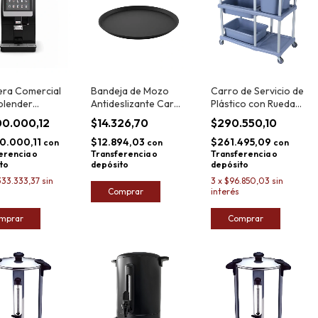
era Comercial
Bandeja de Mozo
Carro de Servicio de
blender
Antideslizante Carol
Plástico con Ruedas
s Pro Plus
40cm
Sikla LJ508A 200kg
00.000,12
$14.326,70
$290.550,10
0.000,11
$12.894,03
$261.495,09
con
con
con
erencia o
Transferencia o
Transferencia o
to
depósito
depósito
333.333,37
sin
3
x
$96.850,03
sin
Comprar
interés
mprar
Comprar