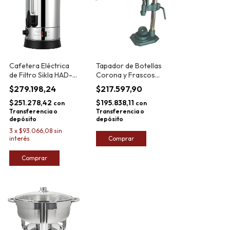
Cafetera Eléctrica
Tapador de Botellas
de Filtro Sikla HAD-
Corona y Frascos
09 20L
Cimbra Blaybar
$279.198,24
$217.597,90
$251.278,42
$195.838,11
con
con
Transferencia o
Transferencia o
depósito
depósito
3
x
$93.066,08
sin
interés
Comprar