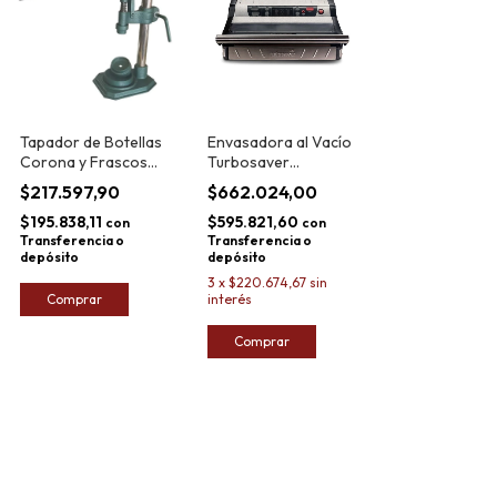
Tapador de Botellas
Envasadora al Vacío
Corona y Frascos
Turbosaver
Cimbra Blaybar
Profesional TS-
$217.597,90
$662.024,00
2200
$195.838,11
$595.821,60
con
con
Transferencia o
Transferencia o
depósito
depósito
3
x
$220.674,67
sin
interés