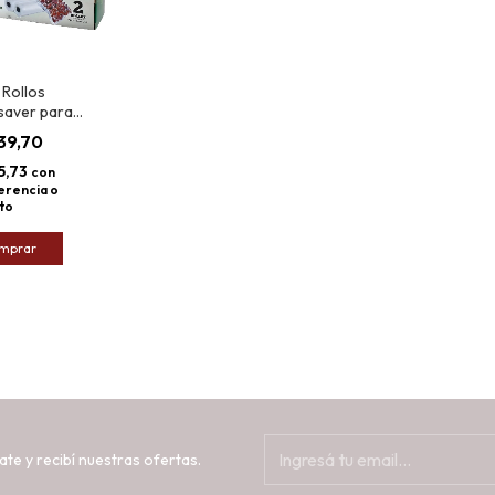
 Rollos
saver para
r al Vacío
239,70
90micron
15,73
con
erencia o
to
mprar
ate y recibí nuestras ofertas.