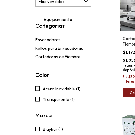
Equipamiento
Categorías
Corta
Envasadoras
Fiamb
Rollos para Envasadoras
de Ace
$1.17
Otten
Cortadoras de Fiambre
$1.05
Transf
depósi
Color
3
x
$39
interés
Acero Inoxidable (1)
Transparente (1)
Marca
Blaybar (1)