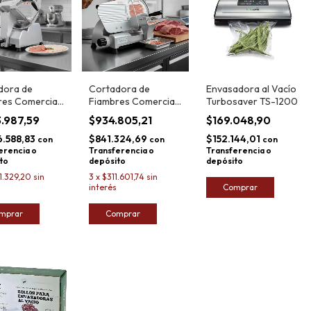
dora de
Cortadora de
Envasadora al Vacío
res Comercial
Fiambres Comercial
Turbosaver TS-1200
ro Inoxidable
de Acero Inoxidable
3.987,59
$934.805,21
$169.048,90
 300 Mm
Otten 250 Mm
6.588,83
$841.324,69
$152.144,01
con
con
con
erencia o
Transferencia o
Transferencia o
to
depósito
depósito
1.329,20
sin
3
x
$311.601,74
sin
interés
Comprar