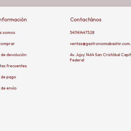
información
Contactános
s somos
541141447528
comprar
ventas@gastronomiabashir.com.
a de devolución
Av. Jujuy 1464 San Cristóbal Capit
Federal
tas frecuentes
 de pago
 de envío