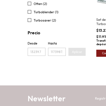
Otten (2)
Turboblender (1)
Set de
Turbosaver (2)
Turbo
Envasa
$13.
Precio
5mts 
$11.9
Transf
Desde
Hasta
depósi
Aplicar
Co
Newsletter
Registr